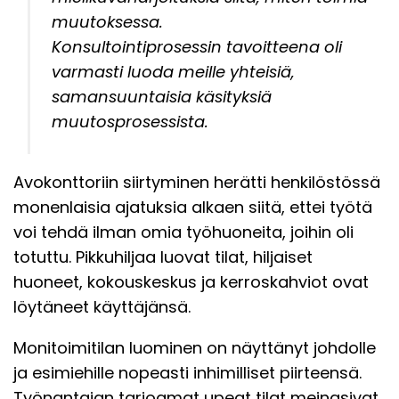
muutoksessa.
Konsultointiprosessin tavoitteena oli
varmasti luoda meille yhteisiä,
samansuuntaisia käsityksiä
muutosprosessista.
Avokonttoriin siirtyminen herätti henkilöstössä
monenlaisia ajatuksia alkaen siitä, ettei työtä
voi tehdä ilman omia työhuoneita, joihin oli
totuttu. Pikkuhiljaa luovat tilat, hiljaiset
huoneet, kokouskeskus ja kerroskahviot ovat
löytäneet käyttäjänsä.
Monitoimitilan luominen on näyttänyt johdolle
ja esimiehille nopeasti inhimilliset piirteensä.
Työnantajan tarjoamat upeat tilat meinasivat