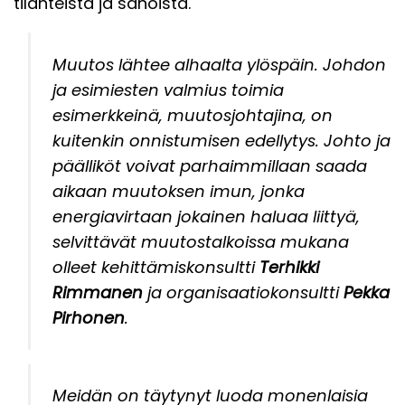
tilanteista ja sanoista.
Muutos lähtee alhaalta ylöspäin. Johdon
ja esimiesten valmius toimia
esimerkkeinä, muutosjohtajina, on
kuitenkin onnistumisen edellytys. Johto ja
päälliköt voivat parhaimmillaan saada
aikaan muutoksen imun, jonka
energiavirtaan jokainen haluaa liittyä,
selvittävät muutostalkoissa mukana
olleet kehittämiskonsultti
Terhikki
Rimmanen
ja organisaatiokonsultti
Pekka
Pirhonen
.
Meidän on täytynyt luoda monenlaisia