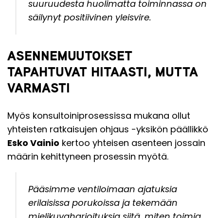
suuruudesta huolimatta toiminnassa on
säilynyt positiivinen yleisvire.
ASENNEMUUTOKSET
TAPAHTUVAT HITAASTI, MUTTA
VARMASTI
Myös konsultoiniprosessissa mukana ollut
yhteisten ratkaisujen ohjaus -yksikön päällikkö
Esko Vainio
kertoo yhteisen asenteen jossain
määrin kehittyneen prosessin myötä.
Pääsimme ventiloimaan ajatuksia
erilaisissa porukoissa ja tekemään
mielikuvaharjoituksia siitä, miten toimia