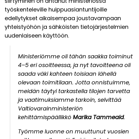
siirtyminen on antanut ministeriössä
työskenteleville huippuasiantuntijoille
edellytykset aikaisempaa joustavampaan
yhteistyöhön ja sähköisten tietojärjestelmien
uudenlaiseen käyttöön.
Ministeriömme oli tähän saakka toiminut
4–5 eri osoitteessa, ja nyt tavoitteena oli
saada väki kahteen toisiaan lähellä
olevaan toimitilaan. Jotta onnistuimme,
meidän täytyi tarkastella tilojen tarvetta
ja vaatimuksiamme tarkoin, selvittää
Valtiovarainministeriön
kehittämispäällikkö
Marika Tammeaid
.
Työmme luonne on muuttunut vuosien