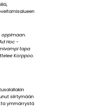
llä,
 soveltamisalueen
ja oppimaan.
 Ad Hoc -
oimivampi tapa
ttelee Korppoo.
usalallakin
tunut siirtymään
utta ymmärrystä