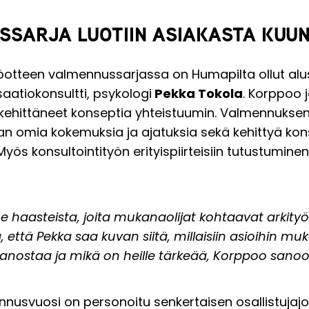
SSARJA LUOTIIN ASIAKASTA KUU
öotteen valmennussarjassa on Humapilta ollut alu
atiokonsultti, psykologi
Pekka Tokola
. Korppoo 
a kehittäneet konseptia yhteistuumin. Valmennukse
 omia kokemuksia ja ajatuksia sekä kehittyä kon
Myös konsultointityön erityispiirteisiin tutustumin
 haasteista, joita mukanaolijat kohtaavat arkityös
 että Pekka saa kuvan siitä, millaisiin asioihin muk
anostaa ja mikä on heille tärkeää, Korppoo sanoo
nusvuosi on personoitu senkertaisen osallistuja