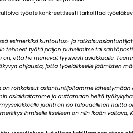
ultoiva työote konkreettisesti tarkoittaa työeläke
sä esimerkiksi kuntoutus- ja ratkaisuasiantuntijat
 tehneet työtä paljon puhelimitse tai sähköpostil
a on, että he menevät fyysisesti asiakkaalle. Te
kyvyn ohjausta, jotta työeläkkeelle jäämisten määr
on rohkaissut asiantuntijoitamme lähestymään 
min asiakkaitamme ja auttamaan heitä työkykyhaa
yyseläkkeelle jäänti on iso taloudellinen haitta or
erkitys ihmiselle itselleen on niin ikään valtava,