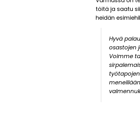
Varmassa on teh
töitä ja saatu s
heidän esimiehil
Hyvä palau
osastojen 
Voimme tar
sirpalemai
työtapojen 
meneillään 
valmennuksi