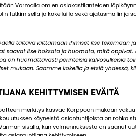
ritään Varmalla omien asiakastilanteiden läpikäynni
lin tutkimisella ja kokeiluilla sekä ajatusmallin ja
odella taitava laittamaan ihmiset itse tekemään 
at saavat itse hoksata ja huomata, mitä oppivat.
pa on huomattavasti perinteisiä kalvosulkeisia t
set mukaan. Saamme kokeilla ja etsiä yhdessä, kii
IJANA KEHITTYMISEN EVÄITÄ
yöotteen merkitys kasvaa Korppoon mukaan vakuut
 koulutuksen käyneistä asiantuntijoista on rohkais
n Varman sisällä, kun valmennuksesta on saanut u
ita asiantuntijana kehittymiseen.