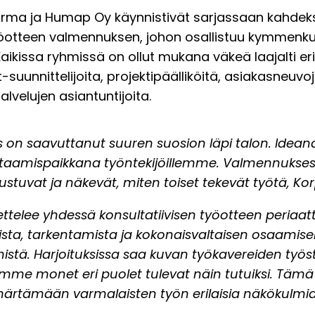
Varma ja Humap Oy käynnistivät sarjassaan kahde
yöotteen valmennuksen, johon osallistuu kymmenk
aikissa ryhmissä on ollut mukana väkeä laajalti eri
uunnittelijoita, projektipäälliköitä, asiakasneuvoj
alvelujen asiantuntijoita.
on saavuttanut suuren suosion läpi talon. Idean
htaamispaikkana työntekijöillemme. Valmennukses
ustuvat ja näkevät, miten toiset tekevät työtä, Kor
telee yhdessä konsultatiivisen työotteen periaatt
sta, tarkentamista ja kokonaisvaltaisen osaamis
stä. Harjoituksissa saa kuvan työkavereiden työst
mme monet eri puolet tulevat näin tutuiksi. Tämä
rtämään varmalaisten työn erilaisia näkökulmia j