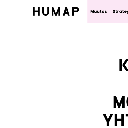
Muutos
Strate
M
YH