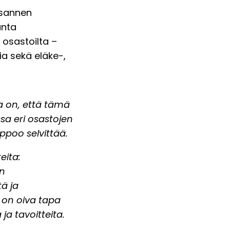
ksannen
unta
 osastoilta –
ia sekä eläke-,
a on, että tämä
sa eri osastojen
ppoo selvittää.
eita:
en
ä ja
 on oiva tapa
a tavoitteita.