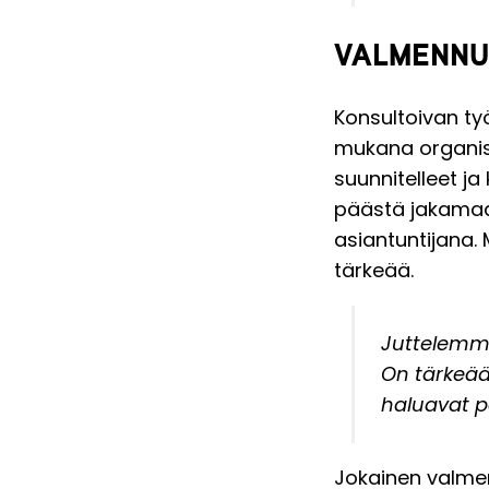
VALMENNU
Konsultoivan ty
mukana organisa
suunnitelleet j
päästä jakamaan
asiantuntijana. 
tärkeää.
Juttelemme
On tärkeää,
haluavat p
Jokainen valmen