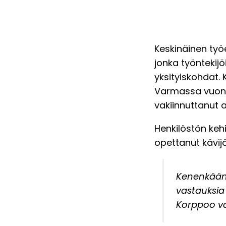
Keskinäinen ty
jonka työntekij
yksityiskohdat. 
Varmassa vuonn
vakiinnuttanut
Henkilöstön keh
opettanut kävijö
Kenenkään e
vastauksia k
Korppoo va