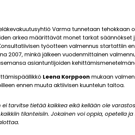
öeläkevakuutusyhtiö Varma tunnetaan tehokkaan o
öiden arkea määrittävät monet tarkat säännökset 
Konsultatiivisen työotteen valmennus startattiin en
a 2007, minkä jälkeen vuodenmittainen valmenn
 asemansa asiantuntijoiden kehittämismenetelmän
ittämispäällikkö
Leena Korppoon
mukaan valmen
illeen ennen muuta aktiivisen kuuntelun taitoa.
i tarvitse tietää kaikkea eikä kellään ole varasto
aikkiin tilanteisiin. Jokainen voi oppia, opetella ja 
lottaa.