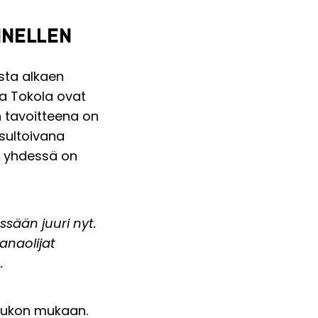
NNELLEN
sta alkaen
ja Tokola ovat
n tavoitteena on
sultoivana
en yhdessä on
sään juuri nyt.
anaolijat
.
joukon mukaan.