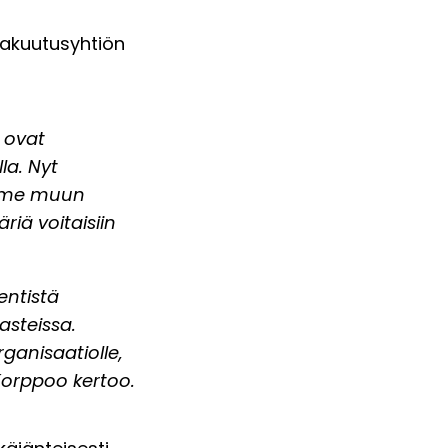
vakuutusyhtiön
 ovat
la. Nyt
emme muun
iä voitaisiin
entistä
steissa.
ganisaatiolle,
 Korppoo kertoo.