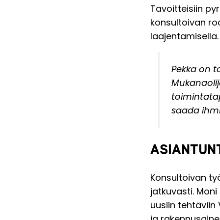
Tavoitteisiin py
konsultoivan roo
laajentamisella.
Pekka on t
Mukanaolij
toimintata
saada ihmi
ASIANTUNT
Konsultoivan t
jatkuvasti. Moni
uusiin tehtävii
ja rakennusaine