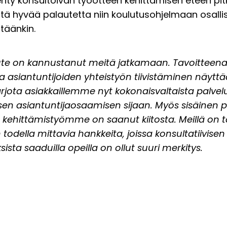
ty konsultoivan työotteen kehittämisen eteen pitk
iitä hyvää palautetta niin koulutusohjelmaan osallis
täänkin.
te on kannustanut meitä jatkamaan. Tavoitteen
ja asiantuntijoiden yhteistyön tiivistäminen näytt
jota asiakkaillemme nyt kokonaisvaltaista palvel
sen asiantuntijaosaamisen sijaan. Myös sisäinen p
kehittämistyömme on saanut kiitosta. Meillä on tä
todella mittavia hankkeita, joissa konsultatiivise
sta saaduilla opeilla on ollut suuri merkitys.