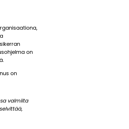
rganisaationa,
ja
sikerran
usohjelma on
ä.
nus on
ssa valmiita
selvittää,