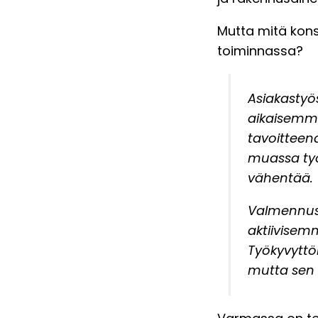
Mutta mitä kons
toiminnassa?
Asiakastyös
aikaisemmin
tavoitteen
muassa työ
vähentää.
Valmennus 
aktiivisem
Työkyvyttöm
mutta sen m