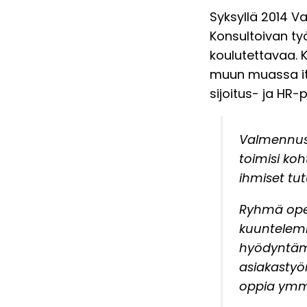
Syksyllä 2014 
Konsultoivan t
koulutettavaa. K
muun muassa it-s
sijoitus- ja HR-p
Valmennus 
toimisi ko
ihmiset tut
Ryhmä opet
kuuntelemi
hyödyntämi
asiakastyö
oppia ymmä