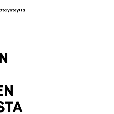
Ota yhteyttä
N
EN
STA