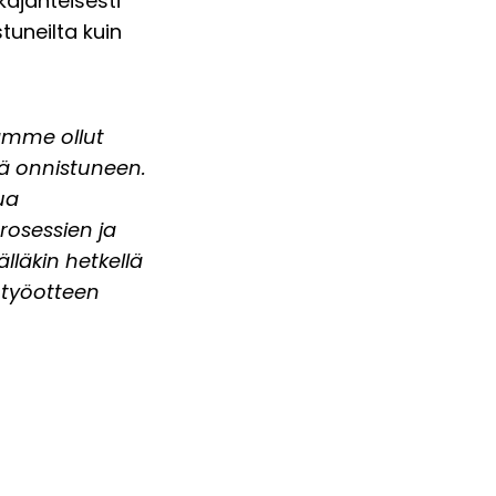
äjänteisesti
tuneilta kuin
amme ollut
ää onnistuneen.
ua
rosessien ja
lläkin hetkellä
n työotteen