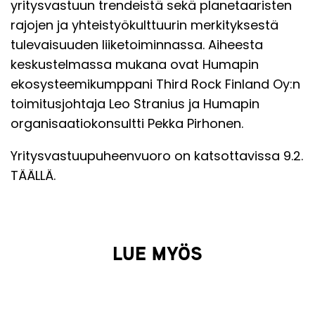
yritysvastuun trendeistä sekä planetaaristen
rajojen ja yhteistyökulttuurin merkityksestä
tulevaisuuden liiketoiminnassa. Aiheesta
keskustelmassa mukana ovat Humapin
ekosysteemikumppani Third Rock Finland Oy:n
toimitusjohtaja
Leo Stranius
ja Humapin
organisaatiokonsultti
Pekka Pirhonen
.
Yritysvastuupuheenvuoro on katsottavissa 9.2.
TÄÄLLÄ
.
LUE MYÖS