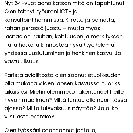
Nyt 64-vuotiaana katson mitä on tapahtunut.
Olen tehnyt työurani ICT- ja
konsultointihommissa. Kiirettä ja painetta,
rahan perässä juostu – mutta myös
läsnäolon, rauhan, kohtuuden ja merkityksen.
Tällä hetkellä kiinnostaa hyvä (työ)elämä,
yhdessä uusiutuminen ja henkinen kasvu. Ja
vastuullisuus.
Parista avioliitosta olen saanut etuoikeuden
olla mukana viiden lapsen kasvussa nuoriksi
aikuisiksi. Mietin olemmeko rakentaneet heille
hyvän maailman? Miltä tuntuu olla nuori tässä
ajassa? Miltä tulevaisuus näyttää? Ja oliko
viisi lasta ekoteko?
Olen työssäni coachannut johtajia,