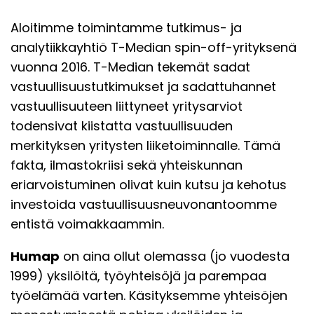
Aloitimme toimintamme tutkimus- ja
analytiikkayhtiö T-Median spin-off-yrityksenä
vuonna 2016. T-Median tekemät sadat
vastuullisuustutkimukset ja sadattuhannet
vastuullisuuteen liittyneet yritysarviot
todensivat kiistatta vastuullisuuden
merkityksen yritysten liiketoiminnalle. Tämä
fakta, ilmastokriisi sekä yhteiskunnan
eriarvoistuminen olivat kuin kutsu ja kehotus
investoida vastuullisuusneuvonantoomme
entistä voimakkaammin.
Humap
on aina ollut olemassa (jo vuodesta
1999) yksilöitä, työyhteisöjä ja parempaa
työelämää varten. Käsityksemme yhteisöjen