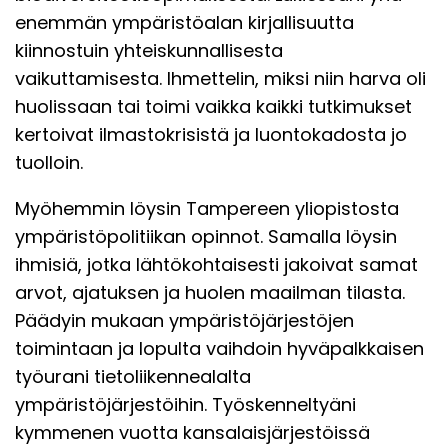
enemmän ympäristöalan kirjallisuutta
kiinnostuin yhteiskunnallisesta
vaikuttamisesta. Ihmettelin, miksi niin harva oli
huolissaan tai toimi vaikka kaikki tutkimukset
kertoivat ilmastokrisistä ja luontokadosta jo
tuolloin.
Myöhemmin löysin Tampereen yliopistosta
ympäristöpolitiikan opinnot. Samalla löysin
ihmisiä, jotka lähtökohtaisesti jakoivat samat
arvot, ajatuksen ja huolen maailman tilasta.
Päädyin mukaan ympäristöjärjestöjen
toimintaan ja lopulta vaihdoin hyväpalkkaisen
työurani tietoliikennealalta
ympäristöjärjestöihin. Työskenneltyäni
kymmenen vuotta kansalaisjärjestöissä