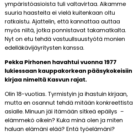
ympäristöasioista tuli valtavirtaa. Aikamme
suuria haasteita ei vielä kuitenkaan oltu
ratkaistu. Ajattelin, että kannattaa auttaa
myös niitä, jotka ponnistavat takamatkalta.
Nyt on etu tehdä vastuullsuustyötä monien
edelläkävijäyritysten kanssa.
Pekka Pirhonen
havahtui vuonna 1977
lukiessaan kauppakorkean pääsykokeisiin
kirjaa nimeltä Kasvun rajat.
Olin 18-vuotias. Tyrmistyin ja ihastuin kirjaan,
mutta en osannut tehdä mitään konkreettista
asialle. Minuun jäi itämään sitkeä epäilys –
elämmekö oikein? Kuka minä olen ja miten
haluan elämäni elää? Entä työelämäni?