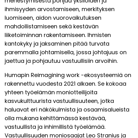
menestymisestä pohjaa yksilöiden ja
ihmisyyden arvostamiseen, merkityksen
luomiseen, aidon vuorovaikutuksen
mahdollistamiseen sekä kestävän
liiketoiminnan rakentamiseen. Ihmisten
kantokyky ja jaksaminen pitää turvata
paremmalla johtamisella, jossa johtajuus on
jaettua ja pohjautuu vastuullisiin arvoihin.
Humapin Reimagining work -ekosysteemiä on
rakennettu vuodesta 2021 alkaen. Se kokoaa
yhteen työelämän moniotteilijoita
kasvukulttuurista vastuullisuuteen, jotka
haluavat eri näkökulmista ja osaamisalueista
olla mukana kehittämässä kestävää,
vastuullista ja inhimillistä työelämää.
Vastuullisuuden moniosaajat Leo Stranius ja