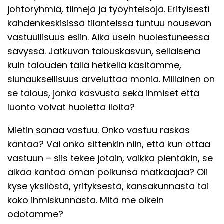
johtoryhmiä, tiimejä ja työyhteisöjä. Erityisesti
kahdenkeskisissä tilanteissa tuntuu nousevan
vastuullisuus esiin. Aika usein huolestuneessa
sävyssä. Jatkuvan talouskasvun, sellaisena
kuin talouden tällä hetkellä käsitämme,
siunauksellisuus arveluttaa monia. Millainen on
se talous, jonka kasvusta sekä ihmiset että
luonto voivat huoletta iloita?
Mietin sanaa vastuu. Onko vastuu raskas
kantaa? Vai onko sittenkin niin, että kun ottaa
vastuun – siis tekee jotain, vaikka pientäkin, se
alkaa kantaa oman polkunsa matkaajaa? Oli
kyse yksilöstä, yrityksestä, kansakunnasta tai
koko ihmiskunnasta. Mitä me oikein
odotamme?