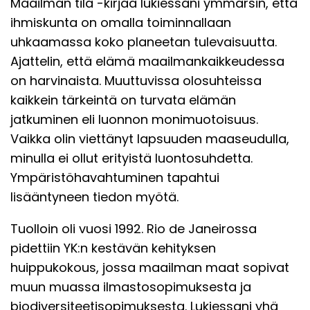
Maailman tila -kirjaa lukiessani ymmärsin, että
ihmiskunta on omalla toiminnallaan
uhkaamassa koko planeetan tulevaisuutta.
Ajattelin, että elämä maailmankaikkeudessa
on harvinaista. Muuttuvissa olosuhteissa
kaikkein tärkeintä on turvata elämän
jatkuminen eli luonnon monimuotoisuus.
Vaikka olin viettänyt lapsuuden maaseudulla,
minulla ei ollut erityistä luontosuhdetta.
Ympäristöhavahtuminen tapahtui
lisääntyneen tiedon myötä.
Tuolloin oli vuosi 1992. Rio de Janeirossa
pidettiin YK:n kestävän kehityksen
huippukokous, jossa maailman maat sopivat
muun muassa ilmastosopimuksesta ja
biodiversiteetisopimuksesta. Lukiessani yhä