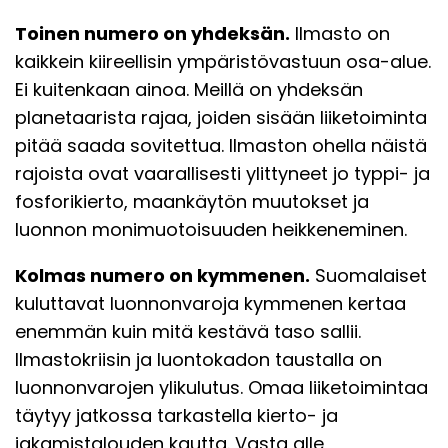
Toinen numero on yhdeksän.
Ilmasto on
kaikkein kiireellisin ympäristövastuun osa-alue.
Ei kuitenkaan ainoa. Meillä on yhdeksän
planetaarista rajaa, joiden sisään liiketoiminta
pitää saada sovitettua. Ilmaston ohella näistä
rajoista ovat vaarallisesti ylittyneet jo typpi- ja
fosforikierto, maankäytön muutokset ja
luonnon monimuotoisuuden heikkeneminen.
Kolmas numero on kymmenen.
Suomalaiset
kuluttavat luonnonvaroja kymmenen kertaa
enemmän kuin mitä kestävä taso sallii.
Ilmastokriisin ja luontokadon taustalla on
luonnonvarojen ylikulutus. Omaa liiketoimintaa
täytyy jatkossa tarkastella kierto- ja
jakamistalouden kautta. Vasta alle