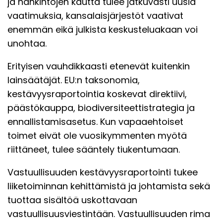
ja hankintojen kautta tulee jatkuvasti uusia
vaatimuksia, kansalaisjärjestöt vaativat
enemmän eikä julkista keskusteluakaan voi
unohtaa.
Erityisen vauhdikkaasti etenevät kuitenkin
lainsäätäjät. EU:n taksonomia,
kestävyysraportointia koskevat direktiivi,
päästökauppa, biodiversiteettistrategia ja
ennallistamisasetus. Kun vapaaehtoiset
toimet eivät ole vuosikymmenten myötä
riittäneet, tulee sääntely tiukentumaan.
Vastuullisuuden kestävyysraportointi tukee
liiketoiminnan kehittämistä ja johtamista sekä
tuottaa sisältöä uskottavaan
vastuullisuusviestintään. Vastuullisuuden rima