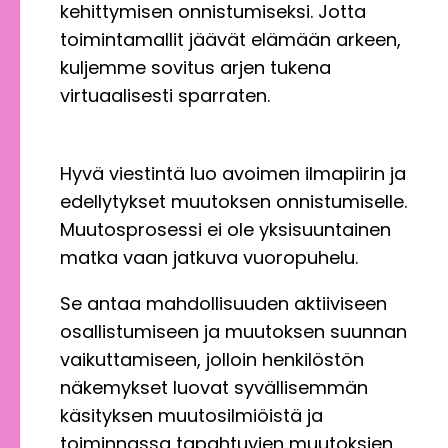
kehittymisen onnistumiseksi. Jotta
toimintamallit jäävät elämään arkeen,
kuljemme sovitus arjen tukena
virtuaalisesti sparraten.
Hyvä viestintä luo avoimen ilmapiirin ja
edellytykset muutoksen onnistumiselle.
Muutosprosessi ei ole yksisuuntainen
matka vaan jatkuva vuoropuhelu.
Se antaa mahdollisuuden aktiiviseen
osallistumiseen ja muutoksen suunnan
vaikuttamiseen, jolloin henkilöstön
näkemykset luovat syvällisemmän
käsityksen muutosilmiöistä ja
toiminnassa tapahtuvien muutoksien