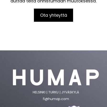
auttaa teitä onnistumaan muutoksessa.
Ota yhteyttä
HELSINKI | TURKU | JYVÄSKYLÄ
fi@humap.com