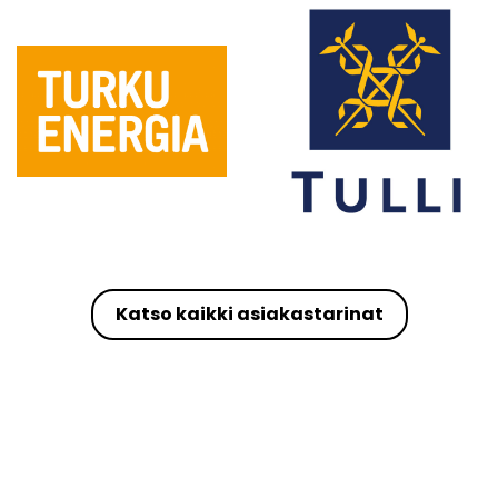
Katso kaikki asiakastarinat