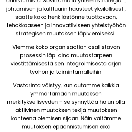
onnistumista. Sovittamalla yhteen strategian,
johtamisen ja kulttuurin haasteet yksilöllisesti,
saatte koko henkilöstönne tuottavaan,
tehokkaaseen ja innovatiiviseen yhteistyöhön
strategisen muutoksen läpiviemiseksi.
Viemme koko organisaation osallistavan
prosessin läpi aina muutostarpeen
viestittämisestä sen integroimisesta arjen
työhön ja toimintamalleihin.
Vastarinta väistyy, kun autamme kaikkia
ymmärtämään muutoksen
merkityksellisyyden – se synnyttää halun olla
aktiivinen muutoksen tekijä muutoksen
kohteena olemisen sijaan. Näin vältämme
muutoksen epäonnistumisen eikä