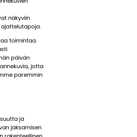
lannekuvien
vat näkyviin
 ajattelutapoja.
aa toimintaa.
sti
män päivän
annekuvia, jotta
rämme paremmin
isuutta ja
tovan jaksamisen
n rakenteellinen