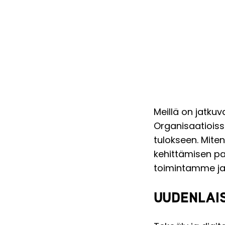
Meillä on jatku
Organisaatioiss
tulokseen. Miten
kehittämisen p
toimintamme ja 
UUDENLAI