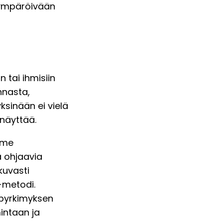
 ympäröivään
n tai ihmisiin
nnasta,
ksinään ei vielä
 näyttää.
mme
a ohjaavia
kuvasti
metodi.
 pyrkimyksen
intaan ja