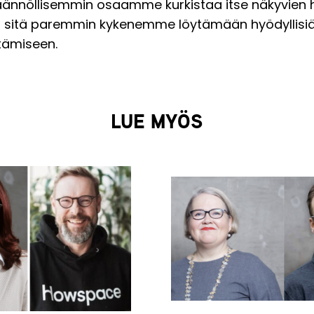
 säännöllisemmin osaamme kurkistaa itse näkyvien 
e, sitä paremmin kykenemme löytämään hyödyllisi
tämiseen.
LUE MYÖS