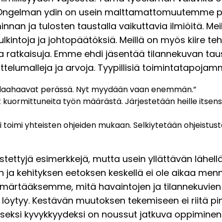
n. Ongelman ydin on usein malttamattomuutemme 
nan ja tulosten taustalla vaikuttavia ilmiöitä. Meil
lkintoja ja johtopäätöksiä. Meillä on myös kiire t
 ja ratkaisuja. Emme ehdi jäsentää tilannekuvan taus
ttelumalleja ja arvoja. Tyypillisiä toimintatapojam
t laahaavat perässä. Nyt myydään vaan enemmän.”
t kuormittuneita työn määrästä. Järjestetään heille itsen
i toimi yhteisten ohjeiden mukaan. Selkiytetään ohjeistusta
tettyjä esimerkkejä, mutta usein yllättävän lähellä
 ja kehityksen eetoksen keskellä ei ole aikaa men
ärtääksemme, mitä havaintojen ja tilannekuvien
 löytyy. Kestävän muutoksen tekemiseen ei riitä p
eiseksi kyvykkyydeksi on noussut jatkuva oppiminen