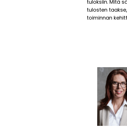
tuloksiin. Mitä
tulosten taaks
toiminnan kehit