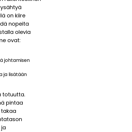
pysähtyä
lä on kiire
ehdä nopeita
talla olevia
me ovat:
sä johtamisen
 ja lisätään
 totuutta.
nä pintaa
 takaa
intatason
 ja