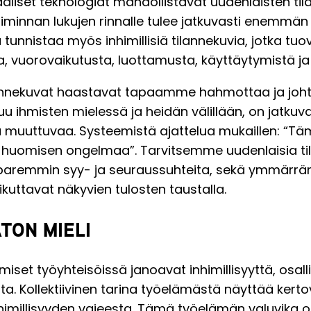
aaliset teknologiat mahdollistavat uudenlaisten ti
oiminnan lukujen rinnalle tulee jatkuvasti enemmän
tunnistaa myös inhimillisiä tilannekuvia, jotka tuo
ja, vuorovaikutusta, luottamusta, käyttäytymistä ja
lannekuvat haastavat tapaamme hahmottaa ja joht
u ihmisten mielessä ja heidän välillään, on jatkuva
a muuttuvaa.
Systeemistä ajattelua
mukaillen: “Tä
 huomisen ongelmaa”. Tarvitsemme uudenlaisia til
remmin syy- ja seuraussuhteita, sekä ymmär
aikuttavat näkyvien tulosten taustalla.
TON MIELI
hmiset työyhteisöissä janoavat inhimillisyyttä
, osall
sta. Kollektiivinen tarina työelämästä näyttää ker
nhimillisyyden vajeesta. Tämä työelämän valuvika o