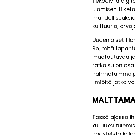
Tekoäly ja digit
luomisen. Liiket
mahdollisuuksia 
kulttuuria, arvo
Uudenlaiset ti
Se, mitä tapahtu
muotoutuvaa j
ratkaisu on osa
hahmotamme pa
ilmiöitä jotka v
MALTTAMA
Tässä ajassa
i
kuulluksi tulemi
haasteista ja i