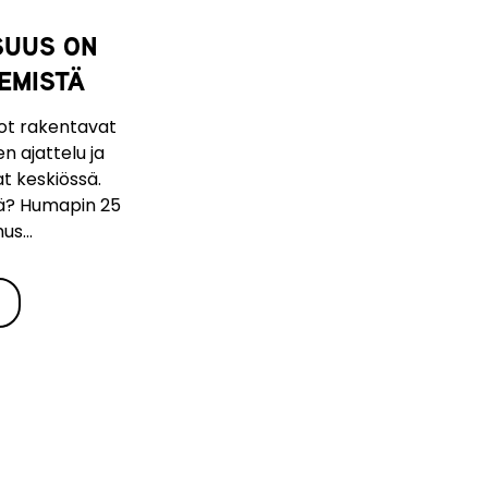
SUUS ON
EMISTÄ
ot rakentavat
en ajattelu ja
t keskiössä.
stä? Humapin 25
s...