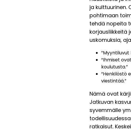
ja kulttuurine
pohtimaan toimin
tehdä nopeita tu
korjausliikkeitä
uskomuksia, aja
”Myyntiluvu
“Ihmiset ova
koulutusta.”
“Henkilöstö e
viestintää.”
Nämä ovat kärjis
Jatkuvan kasvun
syvemmälle ymm
todellisuudessa
ratkaisut. Kesk