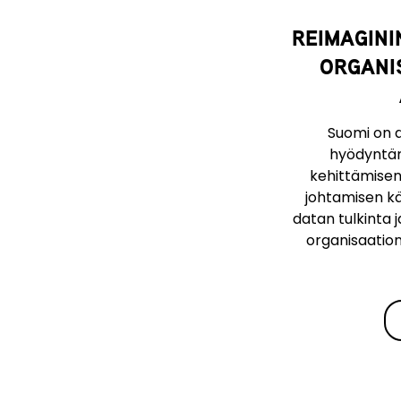
REIMAGIN
ORGANI
Suomi on d
hyödyntäm
kehittämisen
johtamisen kä
datan tulkinta 
organisaatio