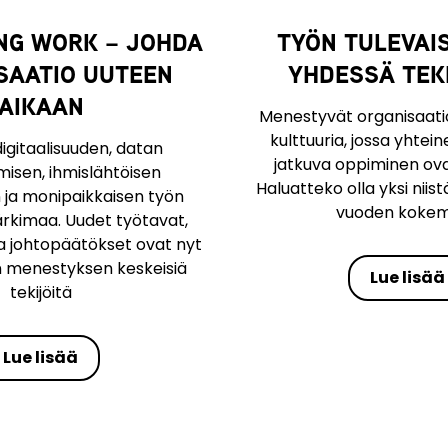
ING WORK – JOHDA
TYÖN TULEVAI
SAATIO UUTEEN
YHDESSÄ TEK
AIKAAN
Menestyvät organisaati
kulttuuria, jossa yhtein
igitaalisuuden, datan
jatkuva oppiminen ova
isen, ihmislähtöisen
Haluatteko olla yksi nii
 ja monipaikkaisen työn
vuoden kokemu
rkimaa. Uudet työtavat,
ja johtopäätökset ovat nyt
n menestyksen keskeisiä
Lue lisää
tekijöitä
Lue lisää