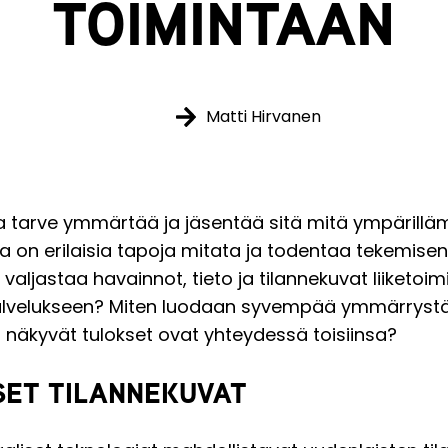
TOIMINTAAN
Matti Hirvanen
va tarve ymmärtää ja jäsentää sitä mitä ympärill
a on erilaisia tapoja mitata ja todentaa tekemisen
 valjastaa havainnot, tieto ja tilannekuvat liiketoi
alvelukseen? Miten luodaan syvempää ymmärrystä 
näkyvät tulokset ovat yhteydessä toisiinsa?
SET TILANNEKUVAT