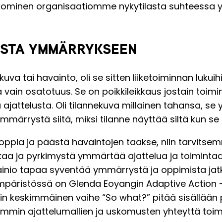
ominen organisaatiomme nykytilasta suhteessa
ISTA YMMÄRRYKSEEN
uva tai havainto, oli se sitten liiketoiminnan lukuihi
na vain osatotuus. Se on poikkileikkaus jostain toimi
ajattelusta. Oli tilannekuva millainen tahansa, se y
märrystä siitä, miksi tilanne näyttää siltä kun se
ppia ja päästä havaintojen taakse, niin tarvitse
aikaa ja pyrkimystä ymmärtää ajattelua ja toiminta
 mainio tapaa syventää ymmärrystä ja oppimista jat
päristössä on Glenda Eoyangin
Adaptive Action
-
in keskimmäinen vaihe “So what?” pitää sisällään
min ajattelumallien ja uskomusten yhteyttä toim