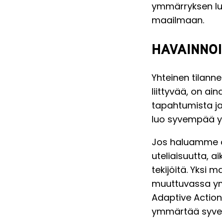
ymmärryksen lu
maailmaan.
HAVAINNO
Yhteinen tilannek
liittyvää, on ai
tapahtumista ja 
luo syvempää ym
Jos haluamme o
uteliaisuutta, 
tekijöitä. Yksi
muuttuvassa ym
Adaptive Action
ymmärtää syvem