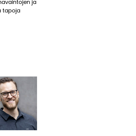
havaintojen ja
ä tapoja