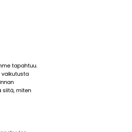
ämme tapahtuu.
 vaikutusta
minnan
siitä, miten