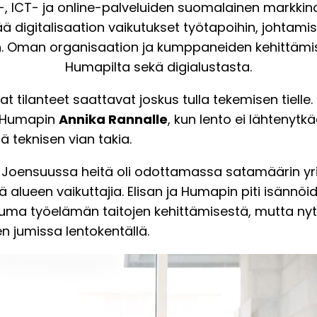
e-, ICT- ja online-palveluiden suomalainen markkina
 digitalisaation vaikutukset työtapoihin, johtami
. Oman organisaation ja kumppaneiden kehittämis
Humapilta sekä digialustasta.
tilanteet saattavat joskus tulla tekemisen tielle. 
 Humapin
Annika Rannalle
, kun lento ei lähtenytkä
 teknisen vian takia.
Joensuussa heitä oli odottamassa satamäärin yrit
kä alueen vaikuttajia. Elisan ja Humapin piti isännöi
ma työelämän taitojen kehittämisestä, mutta nyt
äen jumissa lentokentällä.