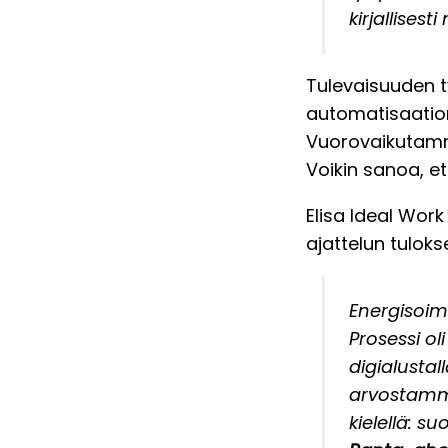
kirjallises
Tulevaisuuden t
automatisaation 
Vuorovaikutamm
Voikin sanoa, et
Elisa Ideal Work
ajattelun tuloks
Energisoim
Prosessi o
digialustal
arvostamme
kielellä: s