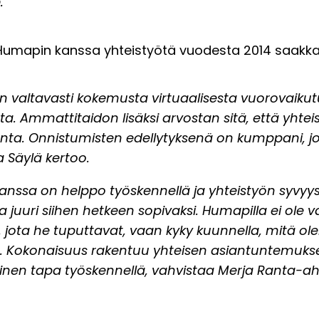
o
.
 Humapin kanssa yhteistyötä vuodesta 2014 saakka
on valtavasti kokemusta virtuaalisesta vuorovaiku
ista. Ammattitaidon lisäksi arvostan sitä, että yht
nta. Onnistumisten edellytyksenä on kumppani, j
ia Säylä kertoo.
nssa on helppo työskennellä ja yhteistyön syvyys
 juuri siihen hetkeen sopivaksi. Humapilla ei ole v
 jota he tuputtavat, vaan kyky kuunnella, mitä 
 Kokonaisuus rakentuu yhteisen asiantuntemuksen
inen tapa työskennellä, vahvistaa Merja Ranta-ah