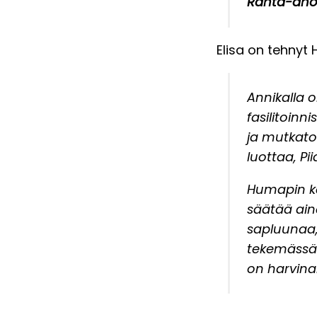
Ranta-ah
Elisa on tehnyt
Annikalla 
fasilitoinn
ja mutkato
luottaa, Pi
Humapin ka
säätää aina
sapluunaa,
tekemässä.
on harvina