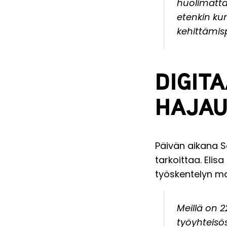
huolimatta.
etenkin ku
kehittämisp
DIGIT
HAJAU
Päivän aikana Sä
tarkoittaa. Eli
työskentelyn mal
Meillä on 2
työyhteisö