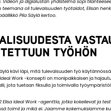
 Videon ja digialustan yhdistelmä sopi tilanteesee
n teemana oli tulevaisuuden työtaidot, Elisan henk
äällikkö Piia Säylä kertoo.
AALISUUDESTA VASTA
TETTUUN TYÖHÖN
ylä kävi läpi, mitä tulevaisuuden työ käytännössä 
sa Ideal Work -konsepti on monipaikkaisen ja hajau
li, jota tuetaan fiksulla ja toimivalla työympäristöl
2 Elisa Ideal Work -agenttia, jotka kokeilevat ja te
ssä toimii ja mikä ei. Jaamme kokemuksiamme kuvi