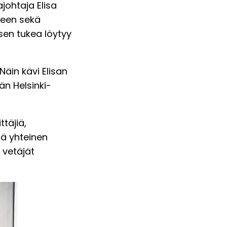
johtaja Elisa
seen sekä
en tukea löytyy
Näin kävi Elisan
än Helsinki-
täjiä,
dä yhteinen
 vetäjät