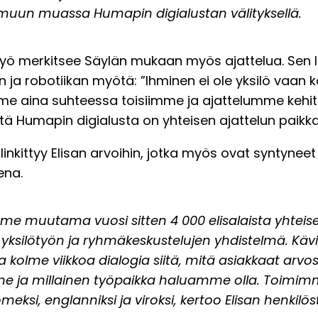
ti muun muassa Humapin digialustan välityksellä.
yö merkitsee Säylän mukaan myös ajattelua. Sen 
ja robotiikan myötä: ”Ihminen ei ole yksilö vaan ka
e aina suhteessa toisiimme ja ajattelumme kehit
tä Humapin digialusta on yhteisen ajattelun paikka
 linkittyy Elisan arvoihin, jotka myös ovat syntyneet
ena.
me muutama vuosi sitten 4 000 elisalaista yhteise
li yksilötyön ja ryhmäkeskustelujen yhdistelmä. K
la kolme viikkoa dialogia siitä, mitä asiakkaat arvos
 ja millainen työpaikka haluamme olla. Toimim
uomeksi, englanniksi ja viroksi, kertoo Elisan henkilö