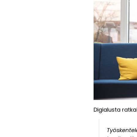
Digialusta ratka
Työskentele