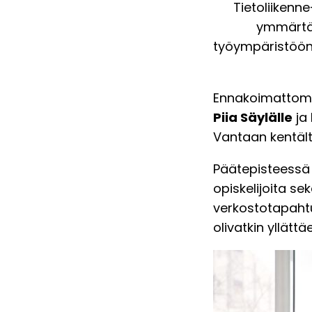
Tietoliikenn
ymmärtää
työympäristöön
Ennakoimattomat 
Piia Säylälle
ja
Vantaan kentältä
Päätepisteessä 
opiskelijoita se
verkostotapahtu
olivatkin yllätt