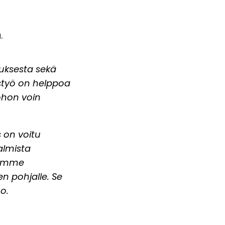
.
tuksesta sekä
eistyö on helppoa
ohon voin
 on voitu
almista
olemme
 pohjalle. Se
o.