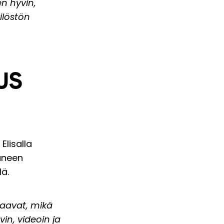
n hyvin,
ilöstön
US
Elisalla
tuneen
lä.
staavat, mikä
n, videoin ja