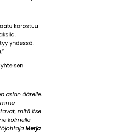
laatu korostuu
ksilo.
tyy yhdessä.
.”
 yhteisen
n asian äärelle.
ävimme
tavat, mitä itse
me kolmella
stöjohtaja
Merja