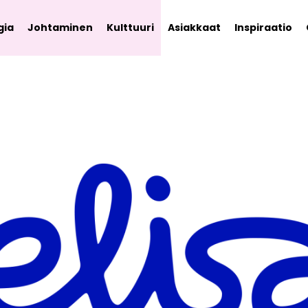
gia
Johtaminen
Kulttuuri
Asiakkaat
Inspiraatio