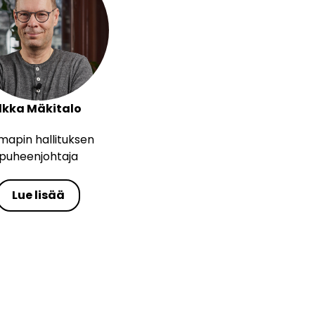
Ilkka Mäkitalo
mapin hallituksen
puheenjohtaja
Lue lisää