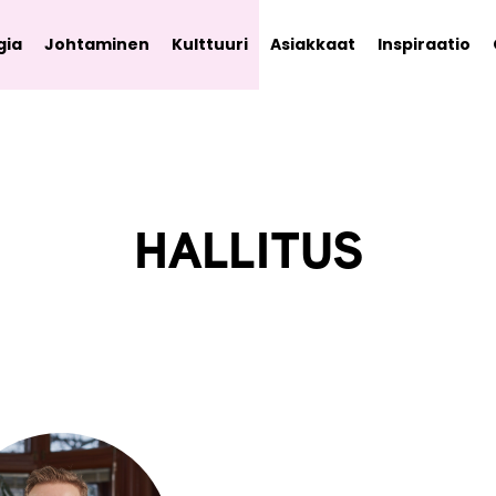
gia
Johtaminen
Kulttuuri
Asiakkaat
Inspiraatio
HALLITUS