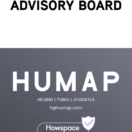
ADVISORY BOARD
HELSINKI | TURKU | JYVÄSKYLÄ
fi@humap.com