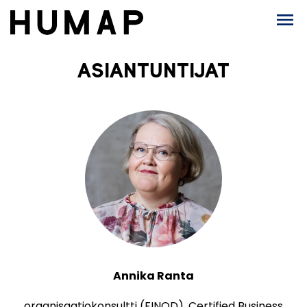
ASIANTUNTIJAT
Annika Ranta
organisaatiokonsultti (FINOD), Certified Business