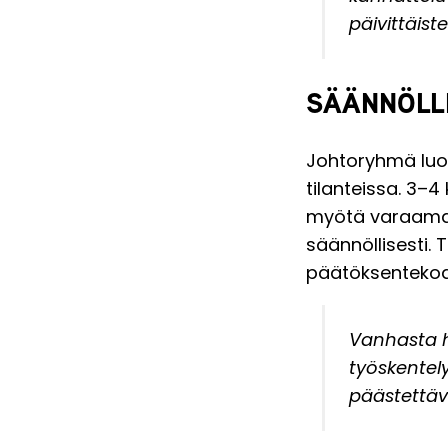
päivittäist
SÄÄNNÖLL
Johtoryhmä luot
tilanteissa. 3–
myötä varaamaan
säännöllisesti.
päätöksentekoa ti
Vanhasta h
työskentel
päästettävä