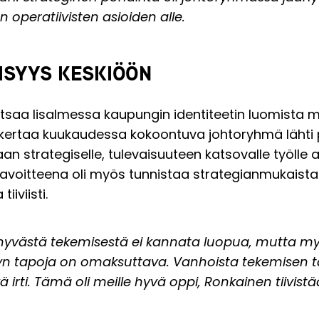
en operatiivisten asioiden alle.
ISYYS KESKIÖÖN
saa Iisalmessa kaupungin identiteetin luomista 
4 kertaa kuukaudessa kokoontuva johtoryhmä lähti
 strategiselle, tulevaisuuteen katsovalle työlle 
 Tavoitteena oli myös tunnistaa strategianmukaista
iviisti.
yvästä tekemisestä ei kannata luopua, mutta my
yn tapoja on omaksuttava. Vanhoista tekemisen ta
 irti. Tämä oli meille hyvä oppi, Ronkainen tiivistä