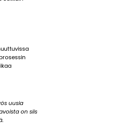
muuttuvissa
 prosessin
aikaa
ös uusia
voista on siis
ä.