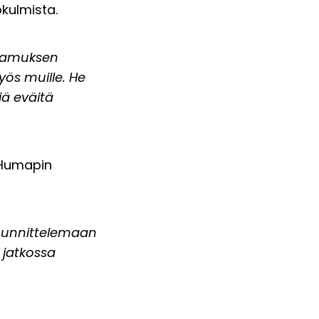
ökulmista.
ttamuksen
yös muille. He
ä eväitä
 Humapin
suunnittelemaan
 jatkossa