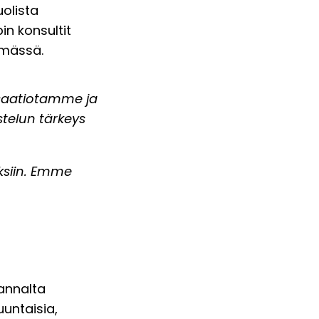
olista
n konsultit
hmässä.
isaatiotamme ja
telun tärkeys
ksiin. Emme
annalta
uuntaisia,