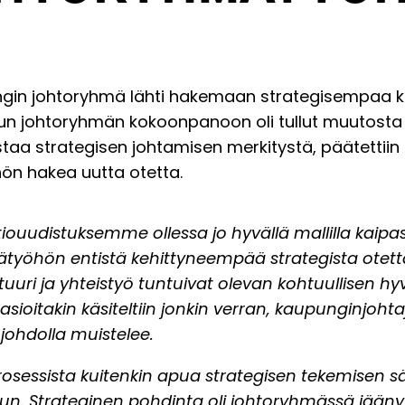
ngin johtoryhmä lähti hakemaan strategisempaa k
un johtoryhmän kokoonpanoon oli tullut muutosta 
staa strategisen johtamisen merkitystä, päätettiin
ön hakea uutta otetta.
iouudistuksemme ollessa jo hyvällä mallilla kaip
työhön entistä kehittyneempää strategista otett
uuri ja yhteistyö tuntuivat olevan kohtuullisen hyvä
 asioitakin käsiteltiin jonkin verran, kaupunginjoht
johdolla muistelee.
sessista kuitenkin apua strategisen tekemisen s
un. Strateginen pohdinta oli johtoryhmässä jäänyt