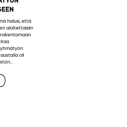
SEEN
ä halusi, että
n aloitettaisiin
ja rakentamaan
kkaa
oryhmätyön
austalla oli
tön...