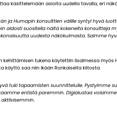
taa käsittelemään asioita uudella tavalla, eri näk
n ja Humapin konsulttien välille syntyi hyvä luo
Voin aidosti suositella näitä kokeneita konsultteja m
okonaisuutta uudesta näkökulmasta. Saimme hyvi
 kehittämisen tukena käytettiin Iisalmessa myös
ka käyttö saa niin ikään Ronkaiselta kiitosta.
 hyvä tuki tapaamisten suunnittelulle. Pystyimme 
ikaamme entistä paremmin. Digialustaa voisimme
aktiivisemmin.