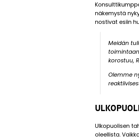
Konsulttikumppa
näkemystä nykyt
nostivat esiin 
Meidän tul
toimintaam
korostuu, R
Olemme ny
reaktiivises
ULKOPUOL
Ulkopuolisen ta
oleellista. Vai