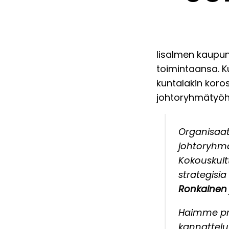
Iisalmen kaupu
toimintaansa. K
kuntalakin koro
johtoryhmätyöh
Organisaat
johtoryhmä
Kokouskultt
strategisia
Ronkainen
Haimme pro
kannattelu