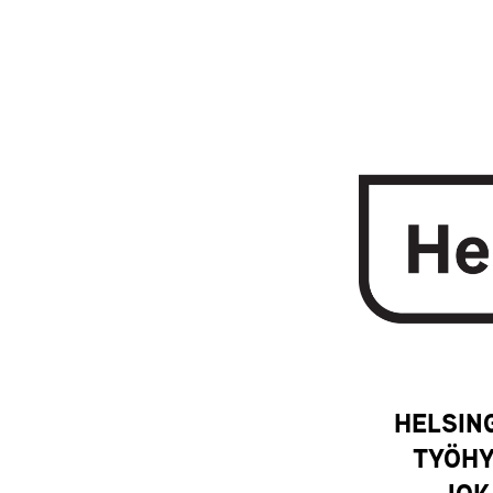
HELSIN
TYÖHY
JOK