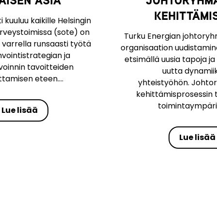
KEHITTÄMI
 kuuluu kaikille Helsingin
terveystoimissa (sote) on
Turku Energian johtoryhm
 varrella runsaasti työtä
organisaation uudistamine
vointistrategian ja
etsimällä uusia tapoja 
voinnin tavoitteiden
uutta dynamii
tamisen eteen....
yhteistyöhön. Joht
kehittämisprosessin t
toimintaympäris
Lue lisää
Lue lisää