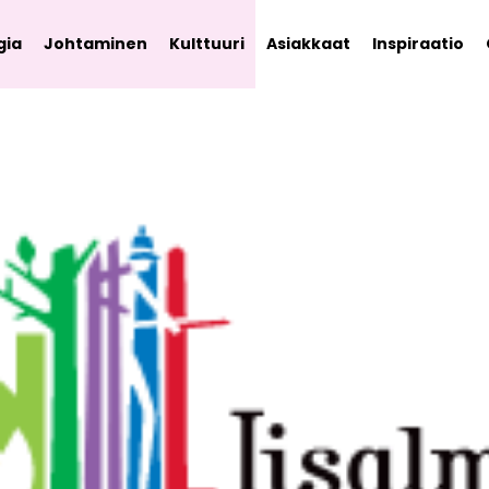
gia
Johtaminen
Kulttuuri
Asiakkaat
Inspiraatio