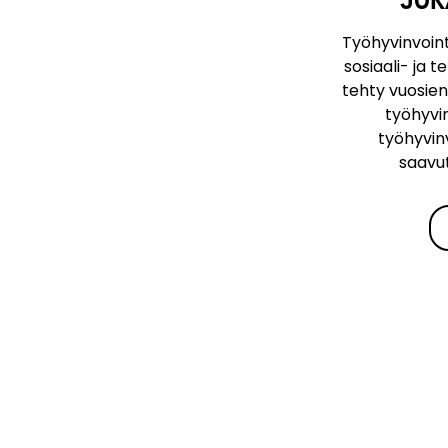
Työhyvinvointi
sosiaali- ja 
tehty vuosien
työhyvin
työhyvin
saavut