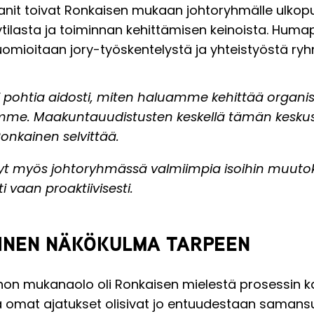
nit toivat Ronkaisen mukaan johtoryhmälle ulkopu
ilasta ja toiminnan kehittämisen keinoista. Humapi
huomioitaan jory-työskentelystä ja yhteistyöstä ry
i pohtia aidosti, miten haluamme kehittää organ
me. Maakuntauudistusten keskellä tämän keskus
onkainen selvittää.
t myös johtoryhmässä valmiimpia isoihin muuto
ti vaan proaktiivisesti.
INEN NÄKÖKULMA TARPEEN
hon mukanaolo oli Ronkaisen mielestä prosessin k
kka omat ajatukset olisivat jo entuudestaan samans