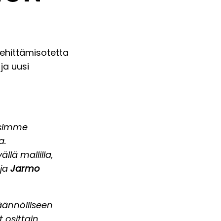
ehittämisotetta
ja uusi
asimme
a.
llä mallilla,
aja
Jarmo
äännölliseen
 osittain