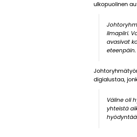
ulkopuolinen aut
Johtoryhmä
ilmapiiri. 
avasivat k
eteenpäin.
Johtoryhmätyön
digialustaa, jon
Väline oli
yhteistä a
hyödyntää 