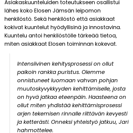
Asiakaskuunteluiden toteutukseen osallistui
lähes koko Elosen Jämsän leipomon
henkilöstö. Sekä henkilöstö että asiakkaat
kokivat kuuntelut hyödyllisinä ja innostavina.
Kuuntelu antoi henkilöstölle tärkeää tietoa,
miten asiakkaat Elosen toiminnan kokevat.
Intensiivinen kehitysprosessi on ollut
paikoin rankka puristus. Olemme
onnistuneet luomaan vahvan pohjan
muutoskyvykkyyden kehittämiselle, josta
on hyvä jatkaa eteenpäin. Haasteena on
ollut miten yhdistää kehittämisprosessi
arjen tekemisen rinnalle riittävän kevyesti
ja ketterästi. Onneksi yhteistyö jatkuu, Jari
hahmottelee.