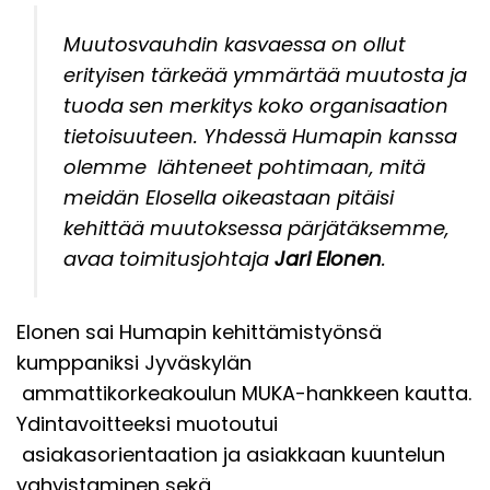
Muutosvauhdin kasvaessa on ollut
erityisen tärkeää ymmärtää muutosta ja
tuoda sen merkitys koko organisaation
tietoisuuteen. Yhdessä Humapin kanssa
olemme lähteneet pohtimaan, mitä
meidän Elosella oikeastaan pitäisi
kehittää muutoksessa pärjätäksemme,
avaa toimitusjohtaja
Jari Elonen
.
Elonen sai Humapin kehittämistyönsä
kumppaniksi Jyväskylän
ammattikorkeakoulun MUKA-hankkeen kautta.
Ydintavoitteeksi muotoutui
asiakasorientaation ja asiakkaan kuuntelun
vahvistaminen sekä