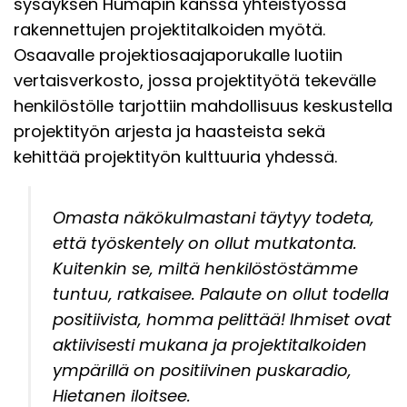
sysäyksen Humapin kanssa yhteistyössä
rakennettujen projektitalkoiden myötä.
Osaavalle projektiosaajaporukalle luotiin
vertaisverkosto, jossa projektityötä tekevälle
henkilöstölle tarjottiin mahdollisuus keskustella
projektityön arjesta ja haasteista sekä
kehittää projektityön kulttuuria yhdessä.
Omasta näkökulmastani täytyy todeta,
että työskentely on ollut mutkatonta.
Kuitenkin se, miltä henkilöstöstämme
tuntuu, ratkaisee. Palaute on ollut todella
positiivista, homma pelittää! Ihmiset ovat
aktiivisesti mukana ja projektitalkoiden
ympärillä on positiivinen puskaradio,
Hietanen iloitsee.