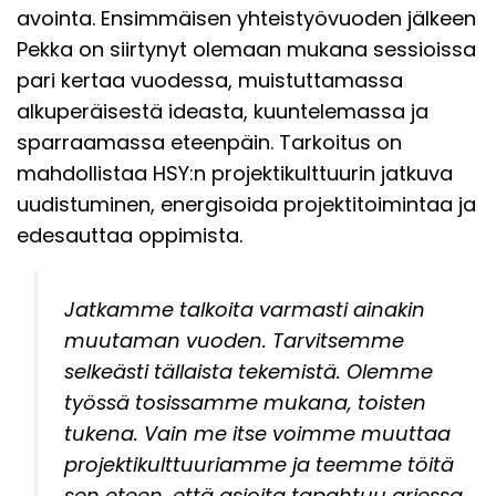
avointa. Ensimmäisen yhteistyövuoden jälkeen
Pekka on siirtynyt olemaan mukana sessioissa
pari kertaa vuodessa, muistuttamassa
alkuperäisestä ideasta, kuuntelemassa ja
sparraamassa eteenpäin. Tarkoitus on
mahdollistaa HSY:n projektikulttuurin jatkuva
uudistuminen, energisoida projektitoimintaa ja
edesauttaa oppimista.
Jatkamme talkoita varmasti ainakin
muutaman vuoden. Tarvitsemme
selkeästi tällaista tekemistä. Olemme
työssä tosissamme mukana, toisten
tukena. Vain me itse voimme muuttaa
projektikulttuuriamme ja teemme töitä
sen eteen, että asioita tapahtuu arjessa.